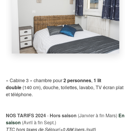
« Cabine 3 » chambre pour
2 personnes
,
1 lit
double
(140 cm), douche, toilettes, lavabo, TV écran plat
et téléphone.
NOS TARIFS 2024
-
Hors saison
(Janvier à fin Mars)
En
saison
(Avril à fin Sept.)
TTC hors taxes de Séjour(+0.88€/pers./nuit)