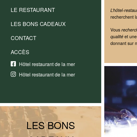
LE RESTAURANT
L’hôtel-resta
recherchent la
LES BONS CADEAUX
Vous
recherc
et un
qualité
CONTACT
donnant sur 
ACCÈS
Hôtel restaurant de la mer
Hôtel restaurant de la mer
LES BONS