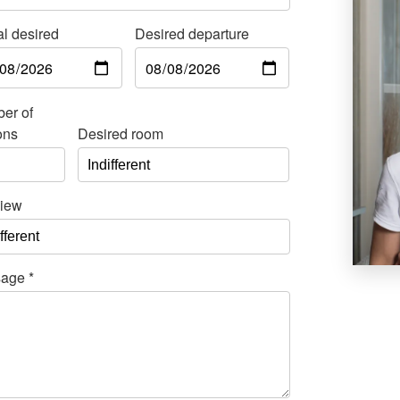
al desired
Desired departure
er of
ons
Desired room
iew
sage
*