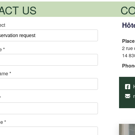
ACT US
CO
Hôte
ect
Place
2 rue 
e
*
14 83
Phon
ame
*
*
ne
*